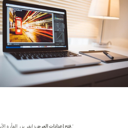
انقر بزر الفأرة الأيمن على سطح المكتب واختر ‘إعدادات العرض.’
فتح إعدادات العرض: