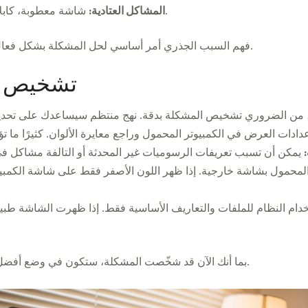
شاشة معطوبة، كابلات معطلة، أو شاشة الكمبيوتر المحمول قديمة.
المشاكل العتادية:
فهم السبب الجذري أمر أساسي لحل المشكلة بشكل فعال، وسنستكشف ذلك بالتفصيل في الأقسام التالية.
تشخيص م
المحمول بشاشة خارجية. إذا ظهر اللون الأصفر فقط على شاشة الكمبي
دام النظام للملفات والتعاريف الأساسية فقط. إذا ظهرت الشاشة طبيع
بما أنك الآن قد شخّصت المشكلة، ستكون في وضع أفضل لتطبيق الإصلاح المناسب، بدءًا بحلول البرمجيات.