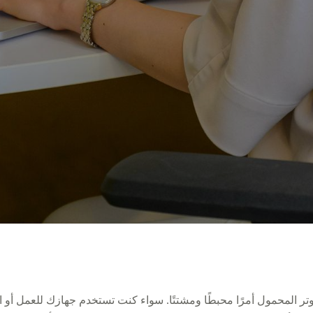
ر المحمول أمرًا محبطًا ومشتتًا. سواء كنت تستخدم جهازك للعمل أو ال